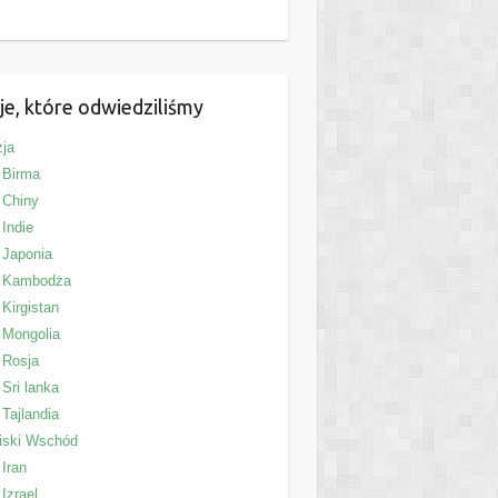
je, które odwiedziliśmy
ja
Birma
Chiny
Indie
Japonia
Kambodża
Kirgistan
Mongolia
Rosja
Sri lanka
Tajlandia
iski Wschód
Iran
Izrael