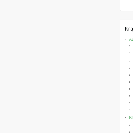
Kra
Az
Bl