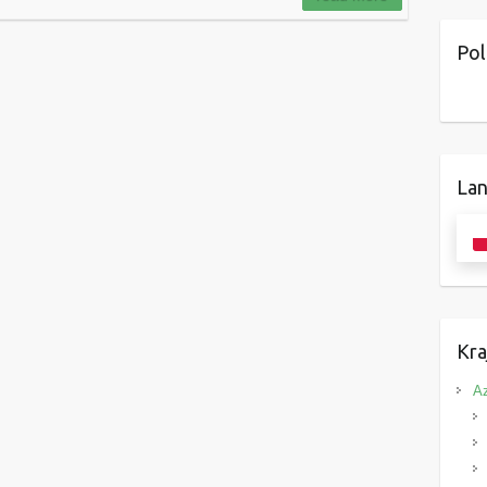
Pol
Lan
Kra
Az