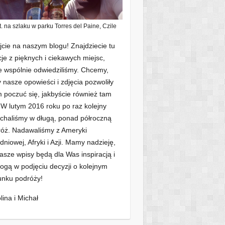
t. na szlaku w parku Torres del Paine, Czile
jcie na naszym blogu! Znajdziecie tu
cje z pięknych i ciekawych miejsc,
e wspólnie odwiedziliśmy. Chcemy,
 nasze opowieści i zdjęcia pozwoliły
poczuć się, jakbyście również tam
. W lutym 2016 roku po raz kolejny
chaliśmy w długą, ponad półroczną
óż. Nadawaliśmy z Ameryki
dniowej, Afryki i Azji. Mamy nadzieję,
asze wpisy będą dla Was inspiracją i
gą w podjęciu decyzji o kolejnym
unku podróży!
lina i Michał