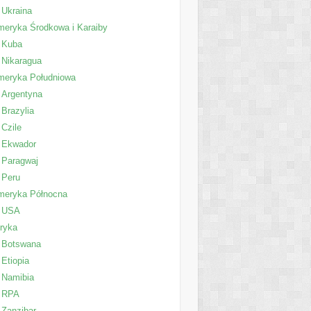
Ukraina
eryka Środkowa i Karaiby
Kuba
Nikaragua
meryka Południowa
Argentyna
Brazylia
Czile
Ekwador
Paragwaj
Peru
meryka Północna
USA
ryka
Botswana
Etiopia
Namibia
RPA
Zanzibar