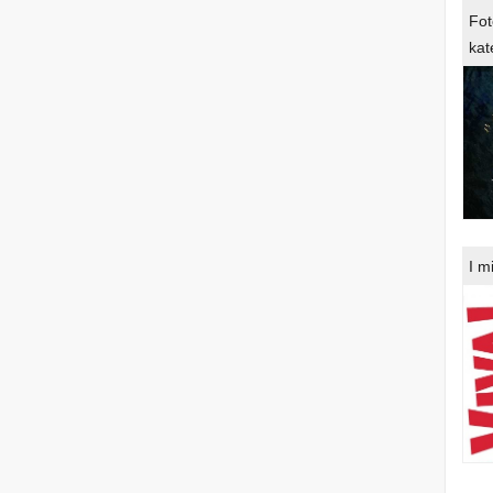
Fot
kat
I m