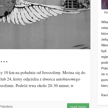
Fo
Wita
rela
któr
żeby
Wam 
byli
wyje
em…
podr
Połu
ży 10 km na południe od Jerozolimy. Można się do
że n
lub 24, który odjeżdża z dworca autobusowego
pomo
zolimie. Podróż trwa około 20-30 minut, w
kier
Karo
Palestyna
read more