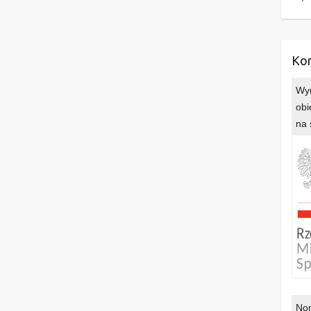
Kon
Wyr
obi
na 
Nom