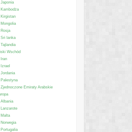
Japonia
Kambodża
Kirgistan
Mongolia
Rosja
Sri lanka
Tajlandia
iski Wschód
Iran
Izrael
Jordania
Palestyna
Zjednoczone Emiraty Arabskie
uropa
Albania
Lanzarote
Malta
Norwegia
Portugalia