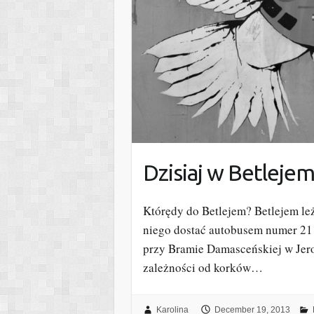
Dzisiaj w Betlej
Którędy do Betlejem? Betlejem le
niego dostać autobusem numer 21 
przy Bramie Damasceńskiej w Jero
zależności od korków…
Karolina
December 19, 2013