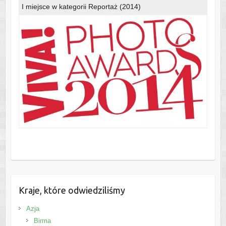
I miejsce w kategorii Reportaż (2014)
Kraje, które odwiedziliśmy
Azja
Birma