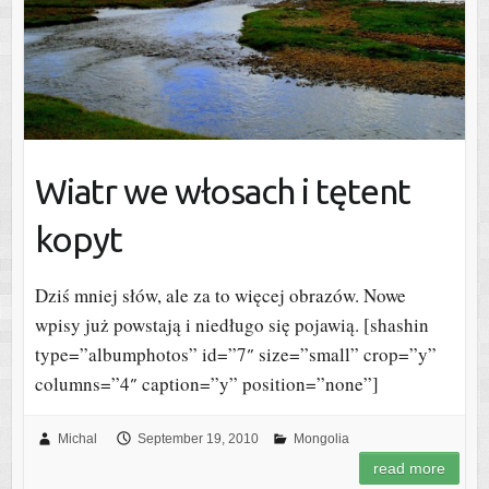
Wiatr we włosach i tętent
kopyt
Dziś mniej słów, ale za to więcej obrazów. Nowe
wpisy już powstają i niedługo się pojawią. [shashin
type=”albumphotos” id=”7″ size=”small” crop=”y”
columns=”4″ caption=”y” position=”none”]
Michal
September 19, 2010
Mongolia
read more