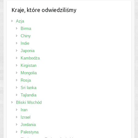
Kraje, które odwiedziliśmy
Azja
Birma
Chiny
Indie
Japonia
Kambodża
Kirgistan
Mongolia
Rosja
Sri lanka
Tajlandia
Bliski Wschód
Iran
Izrael
Jordania
Palestyna