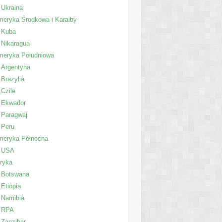
Ukraina
eryka Środkowa i Karaiby
Kuba
Nikaragua
meryka Południowa
Argentyna
Brazylia
Czile
Ekwador
Paragwaj
Peru
meryka Północna
USA
ryka
Botswana
Etiopia
Namibia
RPA
Zanzibar