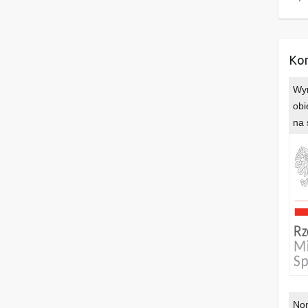
Kon
Wyr
obi
na 
Nom