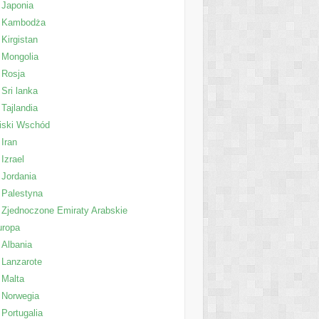
Japonia
Kambodża
Kirgistan
Mongolia
Rosja
Sri lanka
Tajlandia
iski Wschód
Iran
Izrael
Jordania
Palestyna
Zjednoczone Emiraty Arabskie
uropa
Albania
Lanzarote
Malta
Norwegia
Portugalia