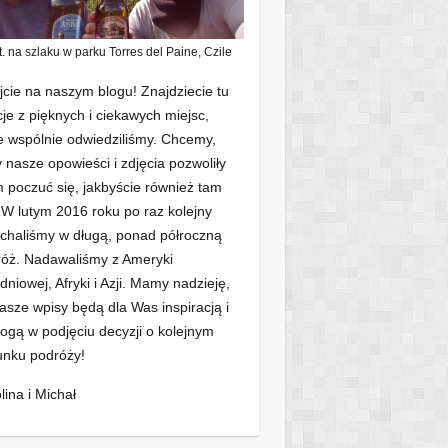
t. na szlaku w parku Torres del Paine, Czile
jcie na naszym blogu! Znajdziecie tu
cje z pięknych i ciekawych miejsc,
e wspólnie odwiedziliśmy. Chcemy,
 nasze opowieści i zdjęcia pozwoliły
poczuć się, jakbyście również tam
. W lutym 2016 roku po raz kolejny
chaliśmy w długą, ponad półroczną
óż. Nadawaliśmy z Ameryki
dniowej, Afryki i Azji. Mamy nadzieję,
asze wpisy będą dla Was inspiracją i
gą w podjęciu decyzji o kolejnym
unku podróży!
lina i Michał