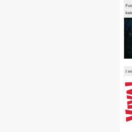
Fot
kat
I m