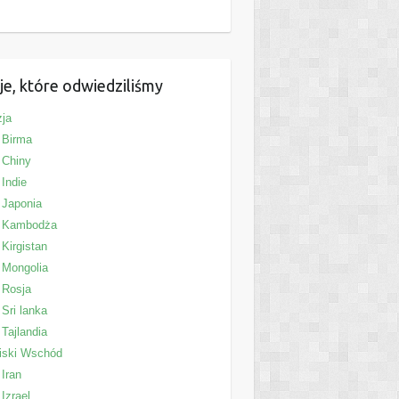
je, które odwiedziliśmy
ja
Birma
Chiny
Indie
Japonia
Kambodża
Kirgistan
Mongolia
Rosja
Sri lanka
Tajlandia
iski Wschód
Iran
Izrael