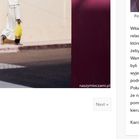
Fo
Wita
rela
któr
żeby
Wam 
byli
wyje
podr
Połu
że n
pomo
Next »
kier
Karo