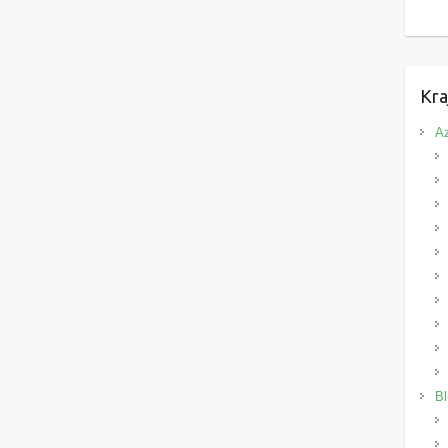
Kra
Az
Bl