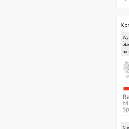
Kon
Wyr
obi
na 
Nom