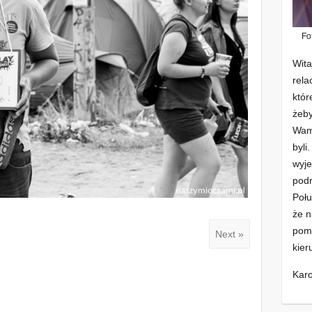
Fo
Wita
rela
któr
żeby
Wam 
byli
wyje
podr
Połu
że n
pomo
Next »
kier
Karo