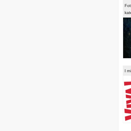
Fot
kat
I m