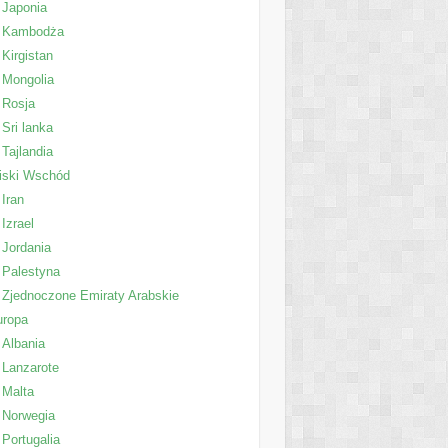
Japonia
Kambodża
Kirgistan
Mongolia
Rosja
Sri lanka
Tajlandia
iski Wschód
Iran
Izrael
Jordania
Palestyna
Zjednoczone Emiraty Arabskie
uropa
Albania
Lanzarote
Malta
Norwegia
Portugalia