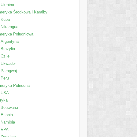
Ukraina
eryka Środkowa i Karaiby
Kuba
Nikaragua
meryka Południowa
Argentyna
Brazylia
Czile
Ekwador
Paragwaj
Peru
meryka Północna
USA
ryka
Botswana
Etiopia
Namibia
RPA
Zanzibar