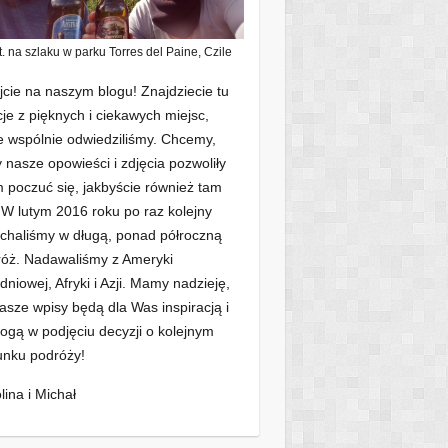
t. na szlaku w parku Torres del Paine, Czile
jcie na naszym blogu! Znajdziecie tu
cje z pięknych i ciekawych miejsc,
e wspólnie odwiedziliśmy. Chcemy,
 nasze opowieści i zdjęcia pozwoliły
poczuć się, jakbyście również tam
. W lutym 2016 roku po raz kolejny
chaliśmy w długą, ponad półroczną
óż. Nadawaliśmy z Ameryki
dniowej, Afryki i Azji. Mamy nadzieję,
asze wpisy będą dla Was inspiracją i
gą w podjęciu decyzji o kolejnym
unku podróży!
lina i Michał