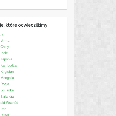
je, które odwiedziliśmy
ja
Birma
Chiny
Indie
Japonia
Kambodża
Kirgistan
Mongolia
Rosja
Sri lanka
Tajlandia
iski Wschód
Iran
Izrael