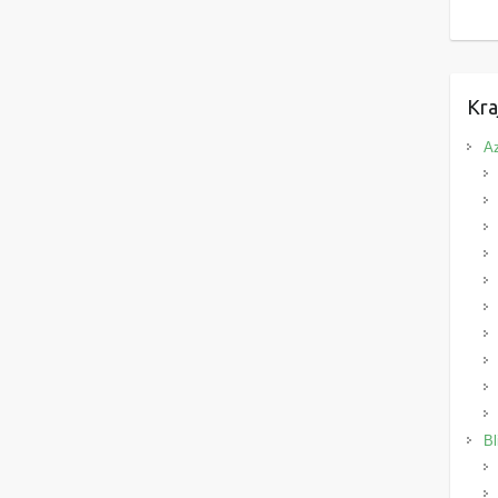
Kra
Az
Bl