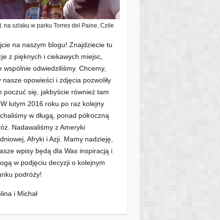
t. na szlaku w parku Torres del Paine, Czile
jcie na naszym blogu! Znajdziecie tu
cje z pięknych i ciekawych miejsc,
e wspólnie odwiedziliśmy. Chcemy,
 nasze opowieści i zdjęcia pozwoliły
poczuć się, jakbyście również tam
. W lutym 2016 roku po raz kolejny
chaliśmy w długą, ponad półroczną
óż. Nadawaliśmy z Ameryki
dniowej, Afryki i Azji. Mamy nadzieję,
asze wpisy będą dla Was inspiracją i
gą w podjęciu decyzji o kolejnym
unku podróży!
lina i Michał