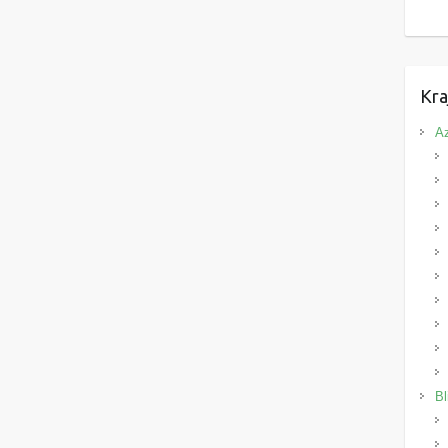
Kra
Az
Bl