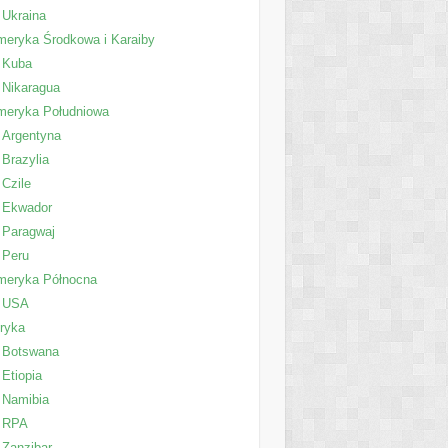
Ukraina
eryka Środkowa i Karaiby
Kuba
Nikaragua
meryka Południowa
Argentyna
Brazylia
Czile
Ekwador
Paragwaj
Peru
meryka Północna
USA
ryka
Botswana
Etiopia
Namibia
RPA
Zanzibar