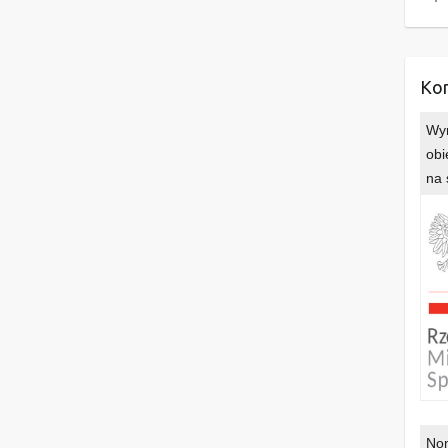
Kon
Wyr
obi
na 
Nom