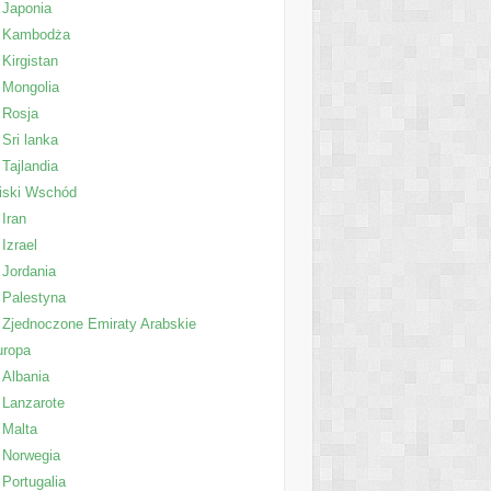
Japonia
Kambodża
Kirgistan
Mongolia
Rosja
Sri lanka
Tajlandia
iski Wschód
Iran
Izrael
Jordania
Palestyna
Zjednoczone Emiraty Arabskie
uropa
Albania
Lanzarote
Malta
Norwegia
Portugalia