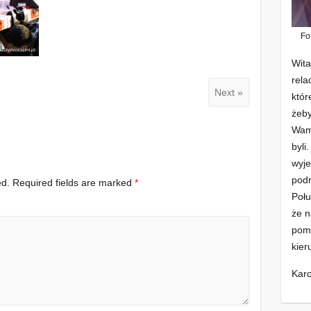
Fo
Wita
rela
Next »
któr
żeby
Wam 
byli
wyje
podr
ed.
Required fields are marked
*
Połu
że n
pomo
kier
Karo