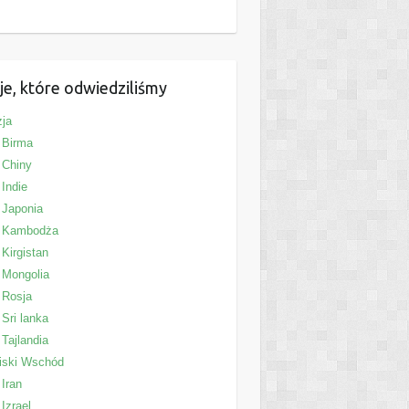
je, które odwiedziliśmy
ja
Birma
Chiny
Indie
Japonia
Kambodża
Kirgistan
Mongolia
Rosja
Sri lanka
Tajlandia
iski Wschód
Iran
Izrael