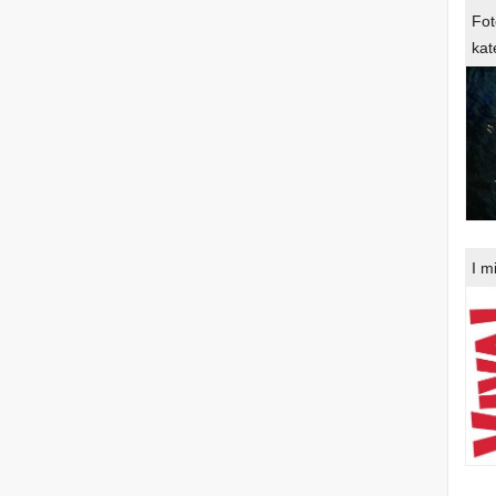
Fot
kat
I m