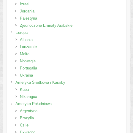
Izrael
Jordania
Palestyna
Zjednoczone Emiraty Arabskie
Europa
Albania
Lanzarote
Malta
Norwegia
Portugalia
Ukraina
Ameryka Środkowa i Karaiby
Kuba
Nikaragua
Ameryka Południowa
Argentyna
Brazylia
Czile
Ekwador