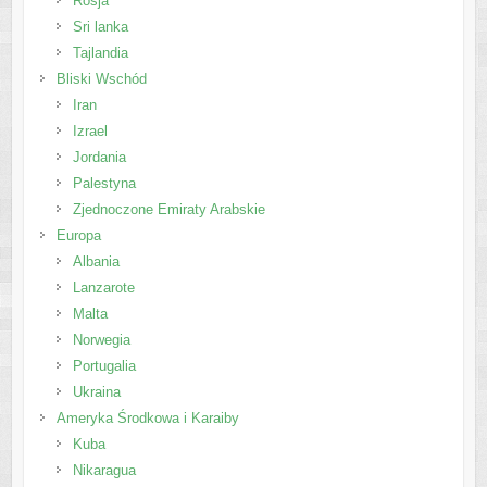
Rosja
Sri lanka
Tajlandia
Bliski Wschód
Iran
Izrael
Jordania
Palestyna
Zjednoczone Emiraty Arabskie
Europa
Albania
Lanzarote
Malta
Norwegia
Portugalia
Ukraina
Ameryka Środkowa i Karaiby
Kuba
Nikaragua