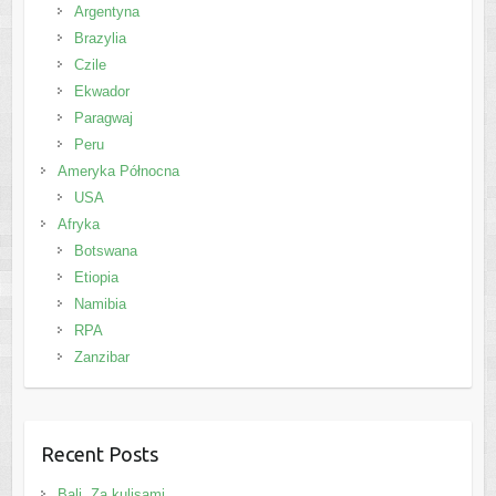
Argentyna
Brazylia
Czile
Ekwador
Paragwaj
Peru
Ameryka Północna
USA
Afryka
Botswana
Etiopia
Namibia
RPA
Zanzibar
Recent Posts
Bali. Za kulisami