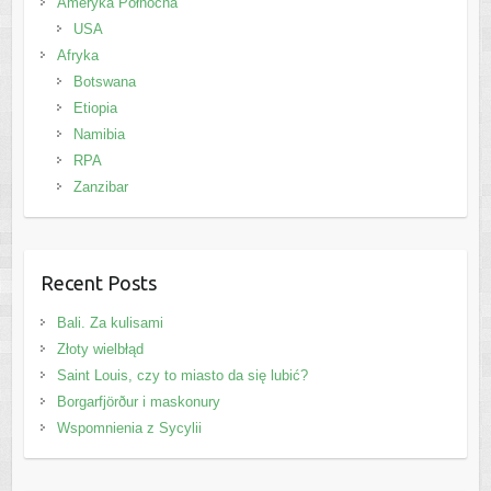
Ameryka Północna
USA
Afryka
Botswana
Etiopia
Namibia
RPA
Zanzibar
Recent Posts
Bali. Za kulisami
Złoty wielbłąd
Saint Louis, czy to miasto da się lubić?
Borgarfjörður i maskonury
Wspomnienia z Sycylii