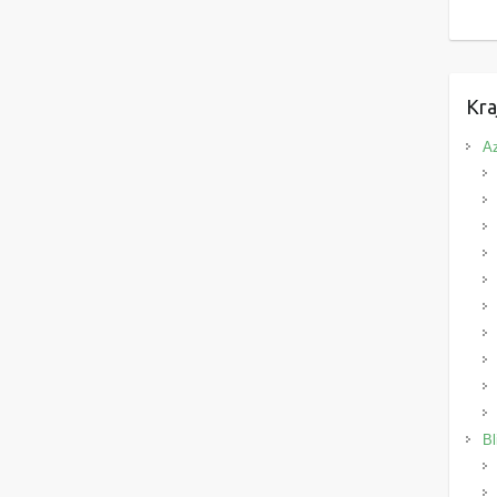
Kra
Az
Bl