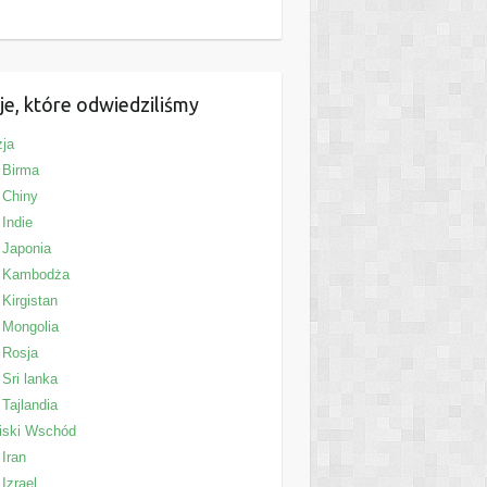
je, które odwiedziliśmy
ja
Birma
Chiny
Indie
Japonia
Kambodża
Kirgistan
Mongolia
Rosja
Sri lanka
Tajlandia
iski Wschód
Iran
Izrael