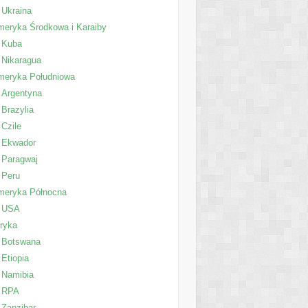
Ukraina
eryka Środkowa i Karaiby
Kuba
Nikaragua
meryka Południowa
Argentyna
Brazylia
Czile
Ekwador
Paragwaj
Peru
meryka Północna
USA
ryka
Botswana
Etiopia
Namibia
RPA
Zanzibar