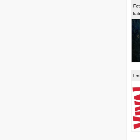
Fot
kat
I m