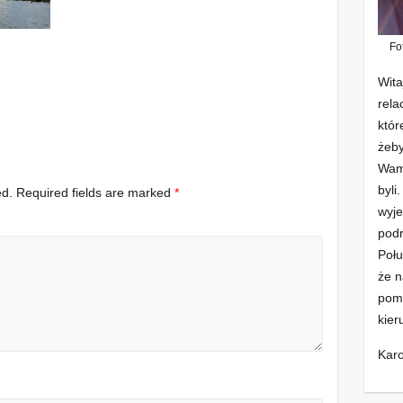
Fo
Wita
rela
któr
żeby
Wam 
byli
ed.
Required fields are marked
*
wyje
podr
Połu
że n
pomo
kier
Karo