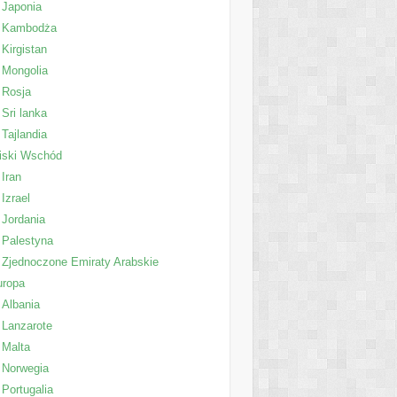
Japonia
Kambodża
Kirgistan
Mongolia
Rosja
Sri lanka
Tajlandia
iski Wschód
Iran
Izrael
Jordania
Palestyna
Zjednoczone Emiraty Arabskie
uropa
Albania
Lanzarote
Malta
Norwegia
Portugalia