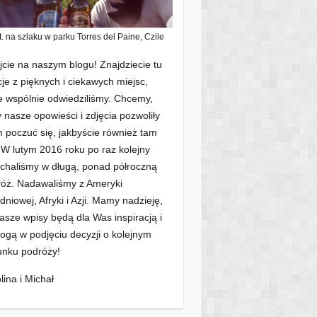
t. na szlaku w parku Torres del Paine, Czile
jcie na naszym blogu! Znajdziecie tu
cje z pięknych i ciekawych miejsc,
e wspólnie odwiedziliśmy. Chcemy,
 nasze opowieści i zdjęcia pozwoliły
poczuć się, jakbyście również tam
. W lutym 2016 roku po raz kolejny
chaliśmy w długą, ponad półroczną
óż. Nadawaliśmy z Ameryki
dniowej, Afryki i Azji. Mamy nadzieję,
asze wpisy będą dla Was inspiracją i
gą w podjęciu decyzji o kolejnym
unku podróży!
lina i Michał