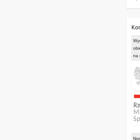
Kon
Wyr
obi
na 
Nom