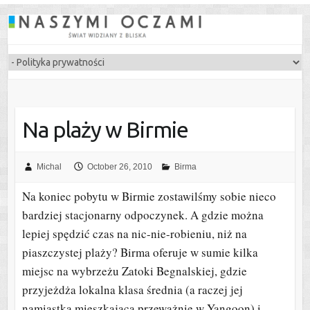
Na plaży w Birmie
Michal
October 26, 2010
Birma
Na koniec pobytu w Birmie zostawilśmy sobie nieco
bardziej stacjonarny odpoczynek. A gdzie można
lepiej spędzić czas na nic-nie-robieniu, niż na
piaszczystej plaży? Birma oferuje w sumie kilka
miejsc na wybrzeżu Zatoki Begnalskiej, gdzie
przyjeżdża lokalna klasa średnia (a raczej jej
namiastka mieszkająca przeważnie w Yangoon) i