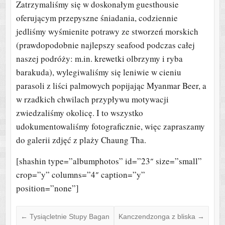
Zatrzymaliśmy się w doskonałym guesthousie
oferującym przepyszne śniadania, codziennie
jedliśmy wyśmienite potrawy ze stworzeń morskich
(prawdopodobnie najlepszy seafood podczas całej
naszej podróży: m.in. krewetki olbrzymy i ryba
barakuda), wylegiwaliśmy się leniwie w cieniu
parasoli z liści palmowych popijając Myanmar Beer, a
w rzadkich chwilach przypływu motywacji
zwiedzaliśmy okolicę. I to wszystko
udokumentowaliśmy fotograficznie, więc zapraszamy
do galerii zdjęć z plaży Chaung Tha.
[shashin type=”albumphotos” id=”23″ size=”small”
crop=”y” columns=”4″ caption=”y”
position=”none”]
←
Tysiącletnie Stupy Bagan
Kanczendzonga z bliska
→