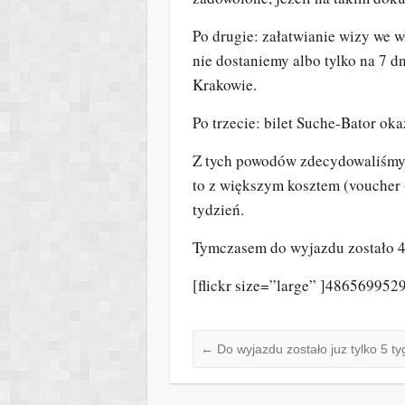
Po drugie: załatwianie wizy we w
nie dostaniemy albo tylko na 7 d
Krakowie.
Po trzecie: bilet Suche-Bator oka
Z tych powodów zdecydowaliśmy si
to z większym kosztem (voucher 
tydzień.
Tymczasem do wyjazdu zostało 4
[flickr size=”large” ]4865699529[
←
Do wyjazdu zostało juz tylko 5 ty