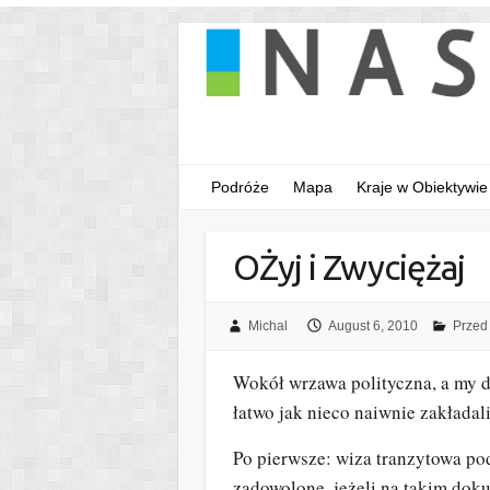
Podróże
Mapa
Kraje w Obiektywie
OŻyj i Zwyciężaj
Michal
August 6, 2010
Przed
Wokół wrzawa polityczna, a my do 
łatwo jak nieco naiwnie zakładal
Po pierwsze: wiza tranzytowa p
zadowolone, jeżeli na takim dok