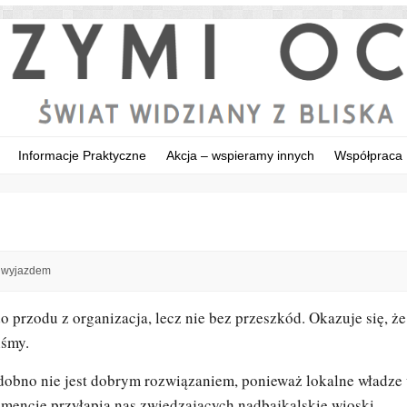
Informacje Praktyczne
Akcja – wspieramy innych
Współpraca
 wyjazdem
przodu z organizacja, lecz nie bez przeszkód. Okazuje się, że z
iśmy.
odobno nie jest dobrym rozwiązaniem, ponieważ lokalne władz
umencie przyłapią nas zwiedzających nadbajkalskie wioski.